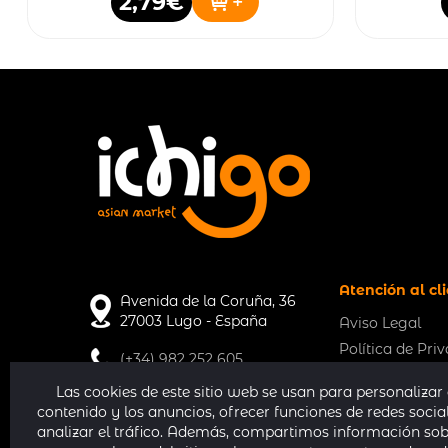
2,79€
+
Atención al cl
Avenida de la Coruña, 36
27003 Lugo - España
Aviso Legal
Política de Pri
(+34) 982 252 605
Política de Coo
Las cookies de este sitio web se usan para personalizar 
Envíos y condi
superichigolugo@gmail.com
contenido y los anuncios, ofrecer funciones de redes socia
Términos y con
analizar el tráfico. Además, compartimos información sob