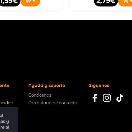
1,59€
2,79€
+
iente
Ayuda y soporte
Síguenos
Conócenos
vacidad
Formulario de contacto
kies
el
ciones
les y
diciones
re el