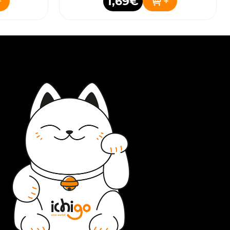
1,69€
+
+